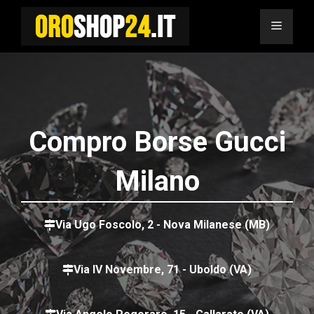
Vai
al
Menu
contenuto
Compro Borse Gucci
Milano
Via Ugo Foscolo, 2 - Nova Milanese (MB)
Via IV Novembre, 71 - Uboldo (VA)