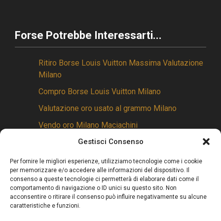
Forse Potrebbe Interessarti...
Ritiro Borse Louis Vuitton Massima Valutazione
Milano
Compro Borse Louis Vuitton Milano
Valutazione oro usato al grammo Milano
Vendo oro Milano Maciachini
Compro e vendo oro Milano
Gestisci Consenso
Per fornire le migliori esperienze, utilizziamo tecnologie come i cookie
per memorizzare e/o accedere alle informazioni del dispositivo. Il
consenso a queste tecnologie ci permetterà di elaborare dati come il
comportamento di navigazione o ID unici su questo sito. Non
Leggi L'informativa privacy
-
Cookie Policy (UE)
-
acconsentire o ritirare il consenso può influire negativamente su alcune
caratteristiche e funzioni.
Mappa del Sito