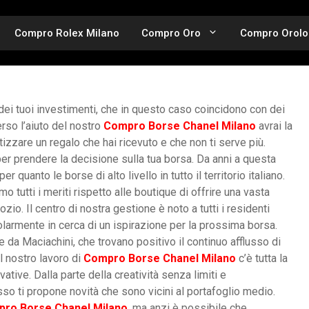
Compro Rolex Milano
Compro Oro
Compro Orolo
dei tuoi investimenti, che in questo caso coincidono con dei
erso l’aiuto del nostro
Compro Borse Chanel Milano
avrai la
tizzare un regalo che hai ricevuto e che non ti serve più.
 per prendere la decisione sulla tua borsa. Da anni a questa
r quanto le borse di alto livello in tutto il territorio italiano.
mo tutti i meriti rispetto alle boutique di offrire una vasta
io. Il centro di nostra gestione è noto a tutti i residenti
golarmente in cerca di un ispirazione per la prossima borsa.
da Maciachini, che trovano positivo il continuo afflusso di
al nostro lavoro di
Compro Borse Chanel Milano
c’è tutta la
tive. Dalla parte della creatività senza limiti e
lusso ti propone novità che sono vicini al portafoglio medio.
ro Borse Chanel Milano
, ma anzi è possibile che