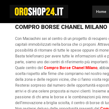
Vai
al
Home
contenuto
COMPRO BORSE CHANEL MILANO
Con Maciachini sei al centro di un progetto di recupero 
capitali immobilizzati nella borsa che ci proponi. Attrav
possibilità di ritornare di tutte le spese oppure di mone
Basta telefonarci per avere tutte le informazioni utili e
parte, siamo uno dei centri di riferimento più importanti pe
Quale centro del
Compro Borse Chanel Milano
, abbia
scelta rispetto alle firme che compriamo nel nostro negoz
della zona e delle regioni vicine, che ci fanno visita re
Resterai sorpreso dal numero delle opportunità esposte 
arrivi e di una celere proposta ai nuovi clienti. Insieme 
passione di chi ama le borse e le combinazioni più innova
dell’innovazione a briglia sciolta, il centro di borse di 
Non resterai deluso dalle opportunità presenti dal
Comp