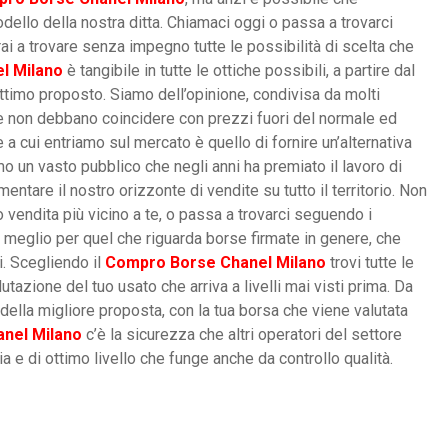
odello della nostra ditta. Chiamaci oggi o passa a trovarci
rai a trovare senza impegno tutte le possibilità di scelta che
l Milano
è tangibile in tutte le ottiche possibili, a partire dal
ttimo proposto. Siamo dell’opinione, condivisa da molti
e non debbano coincidere con prezzi fuori del normale ed
a cui entriamo sul mercato è quello di fornire un’alternativa
iamo un vasto pubblico che negli anni ha premiato il lavoro di
ntare il nostro orizzonte di vendite su tutto il territorio. Non
vendita più vicino a te, o passa a trovarci seguendo i
il meglio per quel che riguarda borse firmate in genere, che
. Scegliendo il
Compro Borse Chanel Milano
trovi tutte le
azione del tuo usato che arriva a livelli mai visti prima. Da
 della migliore proposta, con la tua borsa che viene valutata
nel Milano
c’è la sicurezza che altri operatori del settore
ia e di ottimo livello che funge anche da controllo qualità.