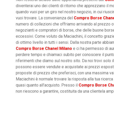
diventerai uno dei clienti di ritorno che apprezzano il m
quando vuoi per un giro nel nostro negozio, in cui riusci
vuoi trovare. La convenienza del
Compro Borse Chane
numero di collezioni che offriamo arrivando al prezzo o
negozianti e compratori di borse, che delle buone bors
eccessivi. Come voluto da Maciachini, il concetto grazie 
di ottimo livello in tutti i sensi. Dalla nostra parte abb
Compro Borse Chanel Milano
e ci ha permesso di aume
perdere tempo e chiamaci subito per conoscere il punto 
riferimenti che diamo sul nostro sito. Da noi trovi solo 
possono essere vendute e acquistate ai prezzi esposti
proposte di prezzo che preferisci, con una massima valut
Maciachini è normale trovare la risposta alla tua ricerca
quasi quanto all’acquisto. Presso il
Compro Borse Cha
non riescono a garantire, costituita da una clientela amp