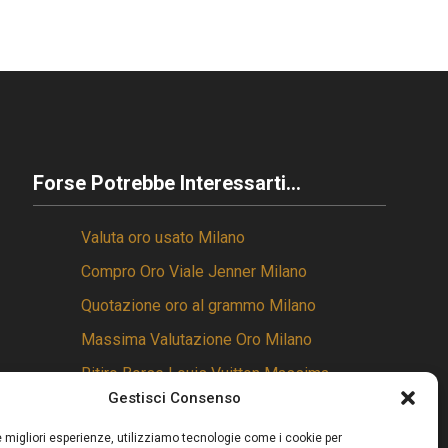
Forse Potrebbe Interessarti...
Valuta oro usato Milano
Compro Oro Viale Jenner Milano
Quotazione oro al grammo Milano
Massima Valutazione Oro Milano
Ritiro Borse Louis Vuitton Massima
Valutazione Milano
Gestisci Consenso
le migliori esperienze, utilizziamo tecnologie come i cookie per